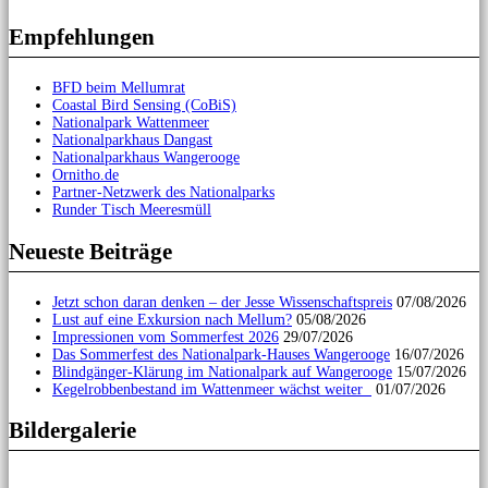
Empfehlungen
BFD beim Mellumrat
Coastal Bird Sensing (CoBiS)
Nationalpark Wattenmeer
Nationalparkhaus Dangast
Nationalparkhaus Wangerooge
Ornitho.de
Partner-Netzwerk des Nationalparks
Runder Tisch Meeresmüll
Neueste Beiträge
Jetzt schon daran denken – der Jesse Wissenschaftspreis
07/08/2026
Lust auf eine Exkursion nach Mellum?
05/08/2026
Impressionen vom Sommerfest 2026
29/07/2026
Das Sommerfest des Nationalpark-Hauses Wangerooge
16/07/2026
Blindgänger-Klärung im Nationalpark auf Wangerooge
15/07/2026
Kegelrobbenbestand im Wattenmeer wächst weiter
01/07/2026
Bildergalerie