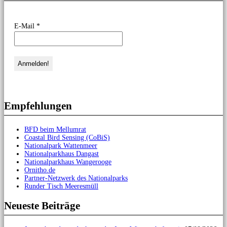
E-Mail
*
Empfehlungen
BFD beim Mellumrat
Coastal Bird Sensing (CoBiS)
Nationalpark Wattenmeer
Nationalparkhaus Dangast
Nationalparkhaus Wangerooge
Ornitho.de
Partner-Netzwerk des Nationalparks
Runder Tisch Meeresmüll
Neueste Beiträge