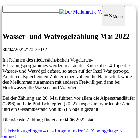
Zum
Zum
Inhalt
Inhalt
Menü
springen
springen
Wasser- und Watvogelzählung Mai 2022
30/04/2025
25/05/2022
Im Rahmen des niedersächsischen Vogelarten-
Erfassungsprogrammes werden u.a. an der Küste alle 14 Tage die
Wasser- und Watvögel erfasst, so auch auf der Insel Wangerooge.
An den entsprechenden Zählterminen zählen die Naturschutzwarte
des Mellumrats zusammen mit anderen Freiwilligen dann bei
Hochwasser die Wasser- und Watvögel.
Bei der Zählung am 20. Mai führten vor allem die Alpenstrandläufer
(2896) und die Pfuhlschnepfen (2022). Insgesamt wurden 40 Arten
und ein Gesamtbestand von 8551 Vögeln gezählt.
Die nächste Zählung findet am 04.06.2022 statt.
Frisch zugeflogen – das Programm der 14. Zugvogeltage ist
online!