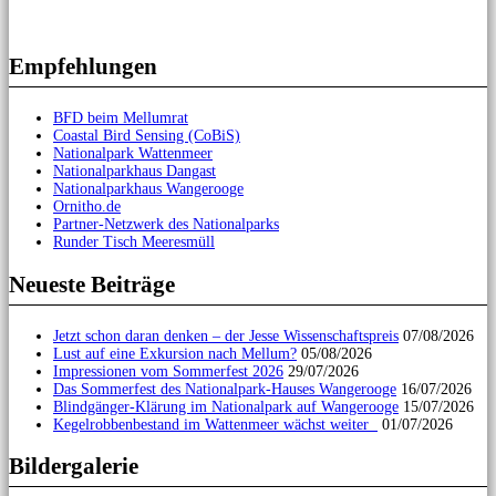
Empfehlungen
BFD beim Mellumrat
Coastal Bird Sensing (CoBiS)
Nationalpark Wattenmeer
Nationalparkhaus Dangast
Nationalparkhaus Wangerooge
Ornitho.de
Partner-Netzwerk des Nationalparks
Runder Tisch Meeresmüll
Neueste Beiträge
Jetzt schon daran denken – der Jesse Wissenschaftspreis
07/08/2026
Lust auf eine Exkursion nach Mellum?
05/08/2026
Impressionen vom Sommerfest 2026
29/07/2026
Das Sommerfest des Nationalpark-Hauses Wangerooge
16/07/2026
Blindgänger-Klärung im Nationalpark auf Wangerooge
15/07/2026
Kegelrobbenbestand im Wattenmeer wächst weiter
01/07/2026
Bildergalerie