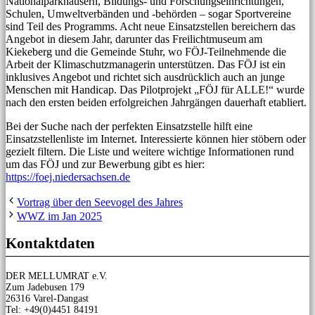
Nationalparkhäusern, Bildungs- und Forschungseinrichtungen,
Schulen, Umweltverbänden und -behörden – sogar Sportvereine
sind Teil des Programms. Acht neue Einsatzstellen bereichern das
Angebot in diesem Jahr, darunter das Freilichtmuseum am
Kiekeberg und die Gemeinde Stuhr, wo FÖJ-Teilnehmende die
Arbeit der Klimaschutzmanagerin unterstützen. Das FÖJ ist ein
inklusives Angebot und richtet sich ausdrücklich auch an junge
Menschen mit Handicap. Das Pilotprojekt „FÖJ für ALLE!“ wurde
nach den ersten beiden erfolgreichen Jahrgängen dauerhaft etabliert.
Bei der Suche nach der perfekten Einsatzstelle hilft eine
Einsatzstellenliste im Internet. Interessierte können hier stöbern oder
gezielt filtern. Die Liste und weitere wichtige Informationen rund
um das FÖJ und zur Bewerbung gibt es hier:
https://foej.niedersachsen.de
Vortrag über den Seevogel des Jahres
WWZ im Jan 2025
Kontaktdaten
DER MELLUMRAT e.V.
Zum Jadebusen 179
26316 Varel-Dangast
Tel: +49(0)4451 84191