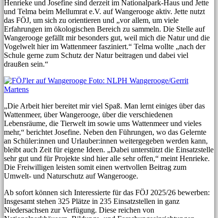
Henrieke und Josefine sind derzeit im Nationalpark-Haus und Jette
und Telma beim Mellumrat e.V. auf Wangerooge aktiv. Jette nutzt
das FÖJ, um sich zu orientieren und „vor allem, um viele
Erfahrungen im ökologischen Bereich zu sammeln. Die Stelle auf
Wangerooge gefällt mir besonders gut, weil mich die Natur und die
Vogelwelt hier im Wattenmeer fasziniert.“ Telma wollte „nach der
Schule gerne zum Schutz der Natur beitragen und dabei viel
draußen sein.“
„Die Arbeit hier bereitet mir viel Spaß. Man lernt einiges über das
Wattenmeer, über Wangerooge, über die verschiedenen
Lebensräume, die Tierwelt im sowie ums Wattenmeer und vieles
mehr,“ berichtet Josefine. Neben den Führungen, wo das Gelernte
an Schüler:innen und Urlauber:innen weitergegeben werden kann,
bleibt auch Zeit für eigene Ideen. „Dabei unterstützt die Einsatzstelle
sehr gut und für Projekte sind hier alle sehr offen,“ meint Henrieke.
Die Freiwilligen leisten somit einen wertvollen Beitrag zum
Umwelt- und Naturschutz auf Wangerooge.
Ab sofort können sich Interessierte für das FÖJ 2025/26 bewerben:
Insgesamt stehen 325 Plätze in 235 Einsatzstellen in ganz
Niedersachsen zur Verfügung. Diese reichen von