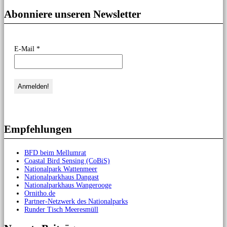
Abonniere unseren Newsletter
E-Mail
*
Empfehlungen
BFD beim Mellumrat
Coastal Bird Sensing (CoBiS)
Nationalpark Wattenmeer
Nationalparkhaus Dangast
Nationalparkhaus Wangerooge
Ornitho.de
Partner-Netzwerk des Nationalparks
Runder Tisch Meeresmüll