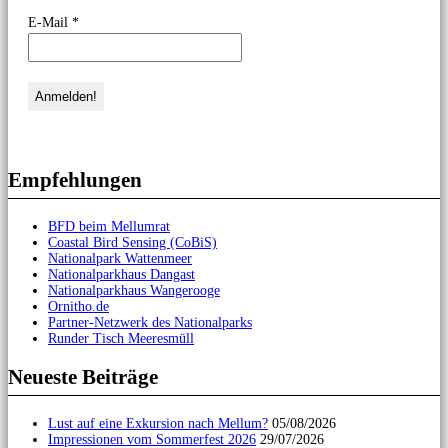
E-Mail
*
Empfehlungen
BFD beim Mellumrat
Coastal Bird Sensing (CoBiS)
Nationalpark Wattenmeer
Nationalparkhaus Dangast
Nationalparkhaus Wangerooge
Ornitho.de
Partner-Netzwerk des Nationalparks
Runder Tisch Meeresmüll
Neueste Beiträge
Lust auf eine Exkursion nach Mellum?
05/08/2026
Impressionen vom Sommerfest 2026
29/07/2026