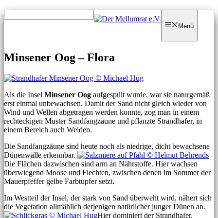
Zum
Zum
Inhalt
Inhalt
Menü
springen
springen
Minsener Oog – Flora
Als die Insel
Minsener Oog
aufgespült wurde, war sie naturgemäß
erst einmal unbewachsen. Damit der Sand nicht gleich wieder von
Wind und Wellen abgetragen werden konnte, zog man in einem
rechteckigen Muster Sandfangzäune und pflanzte Strandhafer, in
einem Bereich auch Weiden.
Die Sandfangzäune sind heute noch als niedrige, dicht bewachsene
Dünenwälle erkennbar.
Die Flächen dazwischen sind arm an Nährstoffe. Hier wachsen
überwiegend Moose und Flechten, zwischen denen im Sommer der
Mauerpfeffer gelbe Farbtupfer setzt.
Im Westteil der Insel, der stark von Sand überweht wird, nähert sich
die Vegetation allmählich derjenigen natürlicher junger Dünen an.
Hier dominiert der Strandhafer.