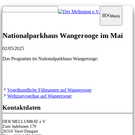
Zum
Zum
Inhalt
Inhalt
Menü
springen
springen
Nationalparkhaus Wangerooge im Mai
02/05/2025
Das Programm im Nationalparkhaus Wangerooge:
Vogelkundliche Führungen auf Wangerooge
Weltzugvogeltag auf Wangerooge
Kontaktdaten
DER MELLUMRAT e.V.
Zum Jadebusen 179
26316 Varel-Dangast