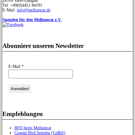
26316 Varel-Dangast
Tel: +49(0)4451 84191
E-Mail:
info@mellumrat.de
Spenden für den Mellumrat e.V.
Abonniere unseren Newsletter
E-Mail
*
Empfehlungen
BFD beim Mellumrat
Coastal Bird Sensing (CoBiS)