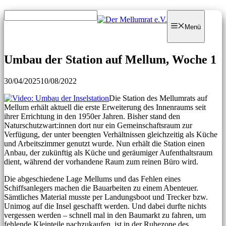
Zum
Zum
Inhalt
Inhalt
Menü
springen
springen
Umbau der Station auf Mellum, Woche 1
30/04/2025
10/08/2022
Die Station des Mellumrats auf
Mellum erhält aktuell die erste Erweiterung des Innenraums seit
ihrer Errichtung in den 1950er Jahren. Bisher stand den
Naturschutzwart:innen dort nur ein Gemeinschaftsraum zur
Verfügung, der unter beengten Verhältnissen gleichzeitig als Küche
und Arbeitszimmer genutzt wurde. Nun erhält die Station einen
Anbau, der zukünftig als Küche und geräumiger Aufenthaltsraum
dient, während der vorhandene Raum zum reinen Büro wird.
Die abgeschiedene Lage Mellums und das Fehlen eines
Schiffsanlegers machen die Bauarbeiten zu einem Abenteuer.
Sämtliches Material musste per Landungsboot und Trecker bzw.
Unimog auf die Insel geschafft werden. Und dabei durfte nichts
vergessen werden – schnell mal in den Baumarkt zu fahren, um
fehlende Kleinteile nachzukaufen, ist in der Ruhezone des