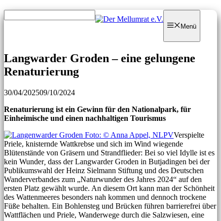
Zum
Zum
Inhalt
Inhalt
Menü
springen
springen
Langwarder Groden – eine gelungene
Renaturierung
30/04/2025
09/10/2024
Renaturierung ist ein Gewinn für den Nationalpark, für
Einheimische und einen nachhaltigen Tourismus
Verspielte
Priele, knisternde Wattkrebse und sich im Wind wiegende
Blütenstände von Gräsern und Strandflieder: Bei so viel Idylle ist es
kein Wunder
,
dass der Langwarder Groden in Butjadingen bei der
Publikumswahl der Heinz Sielmann Stiftung und des Deutschen
Wanderverbandes zum „Naturwunder des Jahres 2024“ auf den
ersten Platz gewählt wurde. An diesem Ort kann man der Schönheit
des Wattenmeeres besonders nah kommen und dennoch trockene
Füße behalten. Ein Bohlensteg und Brücken führen barrierefrei über
Wattflächen und Priele, Wanderwege durch die Salzwiesen, eine