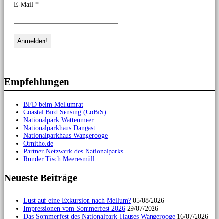
E-Mail
*
Empfehlungen
BFD beim Mellumrat
Coastal Bird Sensing (CoBiS)
Nationalpark Wattenmeer
Nationalparkhaus Dangast
Nationalparkhaus Wangerooge
Ornitho.de
Partner-Netzwerk des Nationalparks
Runder Tisch Meeresmüll
Neueste Beiträge
Lust auf eine Exkursion nach Mellum?
05/08/2026
Impressionen vom Sommerfest 2026
29/07/2026
Das Sommerfest des Nationalpark-Hauses Wangerooge
16/07/2026