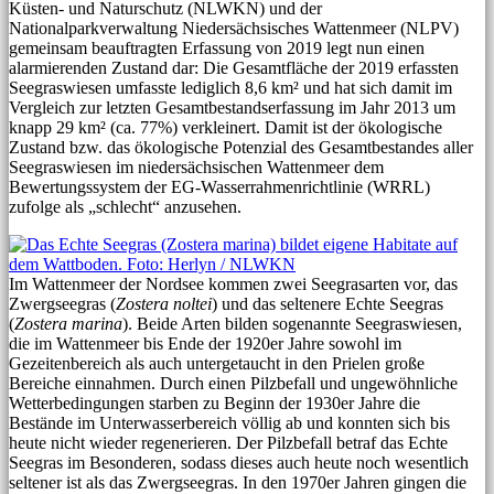
Küsten- und Naturschutz (NLWKN) und der
Nationalparkverwaltung Niedersächsisches Wattenmeer (NLPV)
gemeinsam beauftragten Erfassung von 2019 legt nun einen
alarmierenden Zustand dar: Die Gesamtfläche der 2019 erfassten
Seegraswiesen umfasste lediglich 8,6 km² und hat sich damit im
Vergleich zur letzten Gesamtbestandserfassung im Jahr 2013 um
knapp 29 km² (ca. 77%) verkleinert. Damit ist der ökologische
Zustand bzw. das ökologische Potenzial des Gesamtbestandes aller
Seegraswiesen im niedersächsischen Wattenmeer dem
Bewertungssystem der EG-Wasserrahmenrichtlinie (WRRL)
zufolge als „schlecht“ anzusehen.
Im Wattenmeer der Nordsee kommen zwei Seegrasarten vor, das
Zwergseegras (
Zostera noltei
) und das seltenere Echte Seegras
(
Zostera marina
). Beide Arten bilden sogenannte Seegraswiesen,
die im Wattenmeer bis Ende der 1920er Jahre sowohl im
Gezeitenbereich als auch untergetaucht in den Prielen große
Bereiche einnahmen. Durch einen Pilzbefall und ungewöhnliche
Wetterbedingungen starben zu Beginn der 1930er Jahre die
Bestände im Unterwasserbereich völlig ab und konnten sich bis
heute nicht wieder regenerieren. Der Pilzbefall betraf das Echte
Seegras im Besonderen, sodass dieses auch heute noch wesentlich
seltener ist als das Zwergseegras. In den 1970er Jahren gingen die