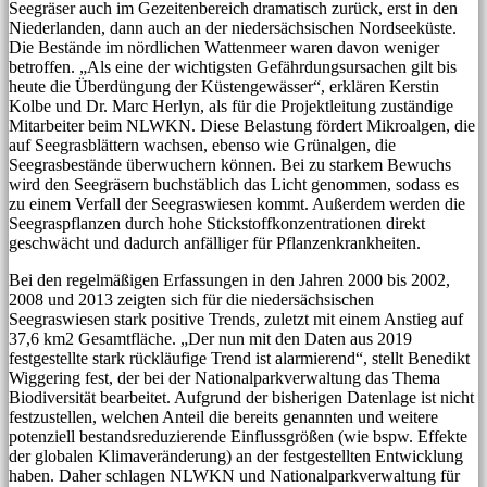
Seegräser auch im Gezeitenbereich dramatisch zurück, erst in den
Niederlanden, dann auch an der niedersächsischen Nordseeküste.
Die Bestände im nördlichen Wattenmeer waren davon weniger
betroffen. „Als eine der wichtigsten Gefährdungsursachen gilt bis
heute die Überdüngung der Küstengewässer“, erklären Kerstin
Kolbe und Dr. Marc Herlyn, als für die Projektleitung zuständige
Mitarbeiter beim NLWKN. Diese Belastung fördert Mikroalgen, die
auf Seegrasblättern wachsen, ebenso wie Grünalgen, die
Seegrasbestände überwuchern können. Bei zu starkem Bewuchs
wird den Seegräsern buchstäblich das Licht genommen, sodass es
zu einem Verfall der Seegraswiesen kommt. Außerdem werden die
Seegraspflanzen durch hohe Stickstoffkonzentrationen direkt
geschwächt und dadurch anfälliger für Pflanzenkrankheiten.
Bei den regelmäßigen Erfassungen in den Jahren 2000 bis 2002,
2008 und 2013 zeigten sich für die niedersächsischen
Seegraswiesen stark positive Trends, zuletzt mit einem Anstieg auf
37,6 km2 Gesamtfläche. „Der nun mit den Daten aus 2019
festgestellte stark rückläufige Trend ist alarmierend“, stellt Benedikt
Wiggering fest, der bei der Nationalparkverwaltung das Thema
Biodiversität bearbeitet. Aufgrund der bisherigen Datenlage ist nicht
festzustellen, welchen Anteil die bereits genannten und weitere
potenziell bestandsreduzierende Einflussgrößen (wie bspw. Effekte
der globalen Klimaveränderung) an der festgestellten Entwicklung
haben. Daher schlagen NLWKN und Nationalparkverwaltung für