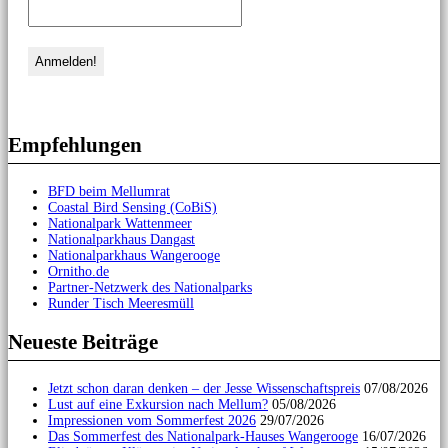
Empfehlungen
BFD beim Mellumrat
Coastal Bird Sensing (CoBiS)
Nationalpark Wattenmeer
Nationalparkhaus Dangast
Nationalparkhaus Wangerooge
Ornitho.de
Partner-Netzwerk des Nationalparks
Runder Tisch Meeresmüll
Neueste Beiträge
Jetzt schon daran denken – der Jesse Wissenschaftspreis
07/08/2026
Lust auf eine Exkursion nach Mellum?
05/08/2026
Impressionen vom Sommerfest 2026
29/07/2026
Das Sommerfest des Nationalpark-Hauses Wangerooge
16/07/2026