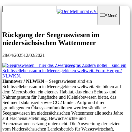
Zum
Zum
Inhalt
Inhalt
Menü
springen
springen
Rückgang der Seegraswiesen im
niedersächsischen Wattenmeer
28/04/2025
12/02/2021
Hannover / NLWKN
– Seegraswiesen sind ein
Schlüssellebensraum in Meeresgebieten weltweit. Sie bilden auf
dem Meeresboden ein eigenes Habitat, das einen Schutz- und
Nahrungsraum für Jungfische und Kleinlebewesen bietet, das
Sediment stabilisiert sowie CO2 bindet. Aufgrund ihrer
grundlegenden Ökosystemfunktionen werden sämtliche
Seegraswiesen im niedersächsischen Wattenmeer alle sechs Jahre
auf Flächenausdehnung, Bewuchsdichte und
Artenzusammensetzung untersucht. Die Auswertung der letzten
vom Niedersächsischen Landesbetrieb für Wasserwirtschaft,