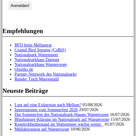
Empfehlungen
BFD beim Mellumrat
Coastal Bird Sensing (CoBiS)
Nationalpark Wattenmeer
Nationalparkhaus Dangast
Nationalparkhaus Wangerooge
Ornitho.de
Partner-Netzwerk des Nationalparks
Runder Tisch Meeresmüll
Neueste Beiträge
Lust auf eine Exkursion nach Mellum?
05/08/2026
Impressionen vom Sommerfest 2026
29/07/2026
Das Sommerfest des Nationalpark-Hauses Wangerooge
16/07/2026
Blindgänger-Klärung im Nationalpark auf Wangerooge
15/07/2026
Kegelrobbenbestand im Wattenmeer wächst weiter
01/07/2026
Müllaktionstag auf Wangerooge
10/06/2026