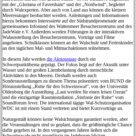
mit der „Gloriana of Faversham“ und der „Nordwind“, begleitet
durch Walexperten. Aber auch von Land aus können die kleinen
Meeressäuger beobachtet werden. Anleitungen und Informationen
hierzu bekommen Interessierte auf der Südstrandpromenade am
gemeinsamen Infostand des Wattenmeer Besucherzentrums und des
JadeWale e.V. Außerdem werden Führungen in der interaktiven
Walausstellung des Besucherzentrums, Vorträge und Filme
angeboten. Schulklassen können an der Walschule und Ferienkinder
an den täglichen Mal- und Mitmachaktionen teilnehmen.
In diesem Jahr werden
die Aktionstage
durch ein
Schwerpunktthema geprägt. Der Fokus liegt auf der Akustik unter
Wasser und der großen Lärmbelastung durch menschliche
Aktivitäten in den Meeren. Deshalb werden auch
Sonderausstellungen zu diesem Thema präsentiert: vom BUND die
Hörausstellung „Ruhe für den Schweinswal“, von der Universität
Oldenburg die Ausstellung „Laut werden für einen leisen Ozean“
und die einzigartige Rauminstallation „Sinfonie der Ruhe“ vom
Soundforum Jever. Die international tägige Wal-Schutzorganisation
WDC ist mit einem Stand vertreten und bietet Kurzvorträge an.
Naturgemäß können keine Walsichtungen garantiert werden, aber
die Veranstaltungen sind so geplant, dass die größtmögliche Chance
dafür gegeben ist. In den vergangenen Jahren ließen sich die
Schweinswale recht zuverlässig im Jadebusen blicken.