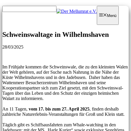
Zum
Zum
Inhalt
Inhalt
Menü
springen
springen
Schweinswaltage in Wilhelmshaven
28/03/2025
Im Frühjahr kommen die Schweinswale, die zu den kleinsten Walen
der Welt gehören, auf der Suche nach Nahrung in die Nähe der
Küste Wilhelmshavens und in den Jadebusen. Daher haben das
Wattenmeer Besucherzentrum Wilhelmshaven und seine
Kooperationspartner sich zum Ziel gesetzt, mit den Schweinswal-
Tagen über das Leben und den Schutz der einzigen heimischen
Walart zu informieren.
An 11 Tagen,
vom 17. bis zum 27. April 2025
, finden deshalb
zahlreiche Naturerlebnis-Veranstaltungen für Groß und Klein statt.
Täglich gibt es Schiffsausfahrten zum Whale-watching in den
Jadebusen: mit der MS „Harle Kurier“ sowie exklusive Segeltörns