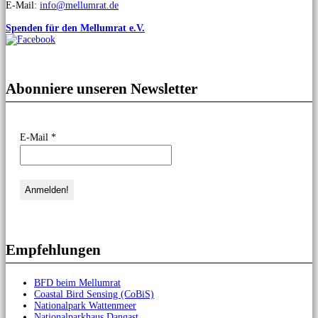
E-Mail:
info@mellumrat.de
Spenden für den Mellumrat e.V.
Abonniere unseren Newsletter
E-Mail
*
Empfehlungen
BFD beim Mellumrat
Coastal Bird Sensing (CoBiS)
Nationalpark Wattenmeer
Nationalparkhaus Dangast