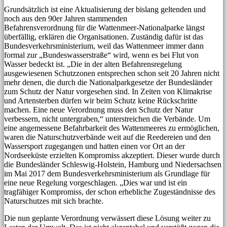
Grundsätzlich ist eine Aktualisierung der bislang geltenden und
noch aus den 90er Jahren stammenden
Befahrensverordnung für die Wattenmeer-Nationalparke längst
überfällig, erklären die Organisationen. Zuständig dafür ist das
Bundesverkehrsministerium, weil das Wattenmeer immer dann
formal zur „Bundeswasserstraße“ wird, wenn es bei Flut von
Wasser bedeckt ist. „Die in der alten Befahrensregelung
ausgewiesenen Schutzzonen entsprechen schon seit 20 Jahren nicht
mehr denen, die durch die Nationalparkgesetze der Bundesländer
zum Schutz der Natur vorgesehen sind. In Zeiten von Klimakrise
und Artensterben dürfen wir beim Schutz keine Rückschritte
machen. Eine neue Verordnung muss den Schutz der Natur
verbessern, nicht untergraben,“ unterstreichen die Verbände. Um
eine angemessene Befahrbarkeit des Wattenmeeres zu ermöglichen,
waren die Naturschutzverbände weit auf die Reedereien und den
Wassersport zugegangen und hatten einen vor Ort an der
Nordseeküste erzielten Kompromiss akzeptiert. Dieser wurde durch
die Bundesländer Schleswig-Holstein, Hamburg und Niedersachsen
im Mai 2017 dem Bundesverkehrsministerium als Grundlage für
eine neue Regelung vorgeschlagen. „Dies war und ist ein
tragfähiger Kompromiss, der schon erhebliche Zugeständnisse des
Naturschutzes mit sich brachte.
Die nun geplante Verordnung verwässert diese Lösung weiter zu