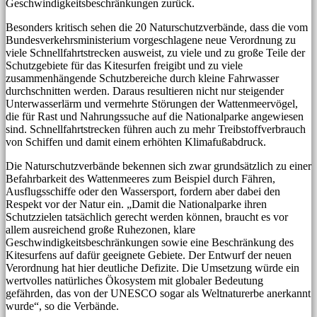
Geschwindigkeitsbeschränkungen zurück.
Besonders kritisch sehen die 20 Naturschutzverbände, dass die vom
Bundesverkehrsministerium vorgeschlagene neue Verordnung zu
viele Schnellfahrtstrecken ausweist, zu viele und zu große Teile der
Schutzgebiete für das Kitesurfen freigibt und zu viele
zusammenhängende Schutzbereiche durch kleine Fahrwasser
durchschnitten werden. Daraus resultieren nicht nur steigender
Unterwasserlärm und vermehrte Störungen der Wattenmeervögel,
die für Rast und Nahrungssuche auf die Nationalparke angewiesen
sind. Schnellfahrtstrecken führen auch zu mehr Treibstoffverbrauch
von Schiffen und damit einem erhöhten Klimafußabdruck.
Die Naturschutzverbände bekennen sich zwar grundsätzlich zu einer
Befahrbarkeit des Wattenmeeres zum Beispiel durch Fähren,
Ausflugsschiffe oder den Wassersport, fordern aber dabei den
Respekt vor der Natur ein. „Damit die Nationalparke ihren
Schutzzielen tatsächlich gerecht werden können, braucht es vor
allem ausreichend große Ruhezonen, klare
Geschwindigkeitsbeschränkungen sowie eine Beschränkung des
Kitesurfens auf dafür geeignete Gebiete. Der Entwurf der neuen
Verordnung hat hier deutliche Defizite. Die Umsetzung würde ein
wertvolles natürliches Ökosystem mit globaler Bedeutung
gefährden, das von der UNESCO sogar als Weltnaturerbe anerkannt
wurde“, so die Verbände.