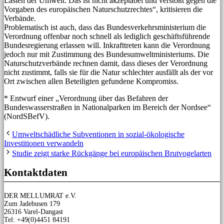
Lasten der Umwelt. Das ist nicht akzeptabel und verstößt gegen die
Vorgaben des europäischen Naturschutzrechtes“, kritisieren die
Verbände.
Problematisch ist auch, dass das Bundesverkehrsministerium die
Verordnung offenbar noch schnell als lediglich geschäftsführende
Bundesregierung erlassen will. Inkrafttreten kann die Verordnung
jedoch nur mit Zustimmung des Bundesumweltministeriums. Die
Naturschutzverbände rechnen damit, dass dieses der Verordnung
nicht zustimmt, falls sie für die Natur schlechter ausfällt als der vor
Ort zwischen allen Beteiligten gefundene Kompromiss.
* Entwurf einer „Verordnung über das Befahren der
Bundeswasserstraßen in Nationalparken im Bereich der Nordsee“
(NordSBefV).
Umweltschädliche Subventionen in sozial-ökologische
Investitionen verwandeln
Studie zeigt starke Rückgänge bei europäischen Brutvogelarten
Kontaktdaten
DER MELLUMRAT e.V.
Zum Jadebusen 179
26316 Varel-Dangast
Tel: +49(0)4451 84191