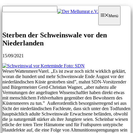
Zum
Zum
Inhalt
Inhalt
Menü
springen
springen
Sterben der Schweinswale vor den
Niederlanden
15/09/2021
Weser/Wattenmeer/Varel. „Es ist zwar noch nicht wirklich geklärt,
woran die hundert und mehr Schweinswale Ende August vor der
niederländischen Küste gestorben sind”, mahnt SDN-Vorsitzender
und Bürgermeister Gerd-Christian Wagner, „aber nahezu alle
Vermutungen der angefragten Wissenschaftler haben direkt etwas
mit menschlichem Fehlverhalten gegenüber den Bewohnern des
Küstenmeeres zu tun.” Außerordentlich besorgniserregend sei aus
Sicht der niederländischen Fachleute, dass sich unter den Todfunden
hauptsächlich adulte Schweinswale Erwachsene befänden, obwohl
die ja naturgemäß stärker als ihre Jungtiere seien. Scheinbar wiesen
etliche der toten Tiere Hämatome und für Fraßspuren untypische
Hautdefekte auf, die eine Folge von Altmunitionssprengungen sein