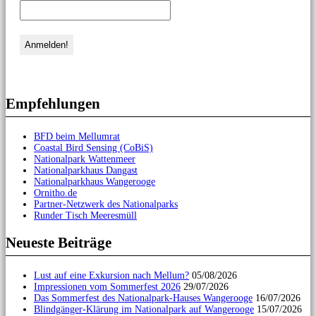
Empfehlungen
BFD beim Mellumrat
Coastal Bird Sensing (CoBiS)
Nationalpark Wattenmeer
Nationalparkhaus Dangast
Nationalparkhaus Wangerooge
Ornitho.de
Partner-Netzwerk des Nationalparks
Runder Tisch Meeresmüll
Neueste Beiträge
Lust auf eine Exkursion nach Mellum?
05/08/2026
Impressionen vom Sommerfest 2026
29/07/2026
Das Sommerfest des Nationalpark-Hauses Wangerooge
16/07/2026
Blindgänger-Klärung im Nationalpark auf Wangerooge
15/07/2026