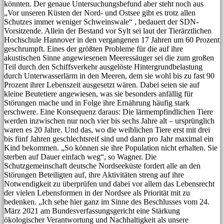
könnten. Der genaue Untersuchungsbefund aber steht noch aus
„Vor unseren Küsten der Nord- und Ostsee gibt es trotz allen
Schutzes immer weniger Schweinswale“ , bedauert der SDN-
Vorsitzende. Allein der Bestand vor Sylt sei laut der Tierärztlichen
Hochschule Hannover in den vergangenen 17 Jahren um 60 Prozent
geschrumpft. Eines der größten Probleme für die auf ihre
akustischen Sinne angewiesenen Meeressäuger sei die zum großen
Teil durch den Schiffsverkehr ausgelöste Hintergrundbelastung
durch Unterwasserlärm in den Meeren, dem sie wohl bis zu fast 90
Prozent ihrer Lebenszeit ausgesetzt wären. Dabei seien sie auf
kleine Beutetiere angewiesen, was sie besonders anfällig für
Störungen mache und in Folge ihre Ernährung häufig stark
erschwere. Eine Konsequenz daraus: Die lärmempfindlichen Tiere
werden inzwischen nur noch vier bis sechs Jahre alt – ursprünglich
waren es 20 Jahre. Und das, wo die weiblichen Tiere erst mit drei
bis fünf Jahren geschlechtsreif sind und dann pro Jahr maximal ein
Kind bekommen. „So können sie ihre Population nicht erhalten. Sie
sterben auf Dauer einfach weg“, so Wagner. Die
Schutzgemeinschaft deutsche Nordseeküste fordert alle an den
Störungen Beteiligten auf, ihre Aktivitäten streng auf ihre
Notwendigkeit zu überprüfen und dabei vor allem das Lebensrecht
der vielen Lebensformen in der Nordsee als Priorität mit zu
bedenken. „Ich sehe hier ganz im Sinne des Beschlusses vom 24.
März 2021 am Bundesverfassungsgericht eine Stärkung
ökologischer Verantwortung und Nachhaltigkeit als unsere