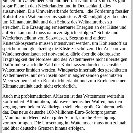
Stellen im Wattenmeer statt und bedroht Natur und Klima. Es gibt
sogar Pläne in den Niederlanden und in Deutschland, dies
auszuweiten. Die Umweltverbände fordern, „die Förderung fossiler
Rohstoffe im Wattenmeer bis spätestens 2030 endgültig zu beenden,
um Klimaneutralität und den Schutz des Weltnaturerbes zu
erreichen. Die Erzeugung erneuerbarer Energien an der Küste und
auf See kann und muss naturverträglich erfolgen.“ Schutz und
Wiederherstellung von Salzwiesen, Seegras und andere
Küstenökosysteme müssen intensiviert werden, um Kohlenstoff zu
speichern und gleichzeitig die Küste zu schützen. Der Ausbau von
Windenergieanlagen sei notwendig, dürfe aber die ökologische
Tragfähigkeit der Nordsee und des Wattenmeeres nicht übersteigen.
Dafür müsse auch die Zahl der Kabeltrassen durch das sensible
Wattenmeer limitiert werden. Windparks innerhalb des geschützten
Wattenmeeres, auf den Inseln oder in angrenzenden geschützten
Meereszonen sind zu Recht nicht erlaubt und zum Erreichen einer
Klimaneutralität auch nicht erforderlich.
Auch mit problematischen Altlasten ist das Wattenmeer weiterhin
konfrontiert: Altmunition, inklusive chemischer Waffen, aus den
vergangenen beiden Weltkriegen stellt eine große Gefahrenquelle
dar. Das neue deutsche 100-Millionen-Euro-Sofortprogramm
„Munition im Meer“ ist ein guter Schritt, um die Beseitigung
voranzubringen. Die Umsetzung im Wattenmeer muss nun zeitnah
und über deutsche Grenzen hinaus erfolgen.