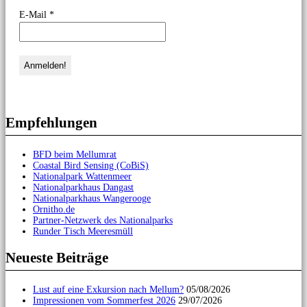
E-Mail
*
Empfehlungen
BFD beim Mellumrat
Coastal Bird Sensing (CoBiS)
Nationalpark Wattenmeer
Nationalparkhaus Dangast
Nationalparkhaus Wangerooge
Ornitho.de
Partner-Netzwerk des Nationalparks
Runder Tisch Meeresmüll
Neueste Beiträge
Lust auf eine Exkursion nach Mellum?
05/08/2026
Impressionen vom Sommerfest 2026
29/07/2026