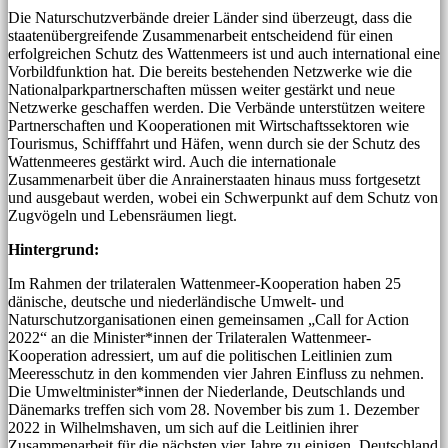
Die Naturschutzverbände dreier Länder sind überzeugt, dass die
staatenübergreifende Zusammenarbeit entscheidend für einen
erfolgreichen Schutz des Wattenmeers ist und auch international eine
Vorbildfunktion hat. Die bereits bestehenden Netzwerke wie die
Nationalparkpartnerschaften müssen weiter gestärkt und neue
Netzwerke geschaffen werden. Die Verbände unterstützen weitere
Partnerschaften und Kooperationen mit Wirtschaftssektoren wie
Tourismus, Schifffahrt und Häfen, wenn durch sie der Schutz des
Wattenmeeres gestärkt wird. Auch die internationale
Zusammenarbeit über die Anrainerstaaten hinaus muss fortgesetzt
und ausgebaut werden, wobei ein Schwerpunkt auf dem Schutz von
Zugvögeln und Lebensräumen liegt.
Hintergrund:
Im Rahmen der trilateralen Wattenmeer-Kooperation haben 25
dänische, deutsche und niederländische Umwelt- und
Naturschutzorganisationen einen gemeinsamen „Call for Action
2022“ an die Minister*innen der Trilateralen Wattenmeer-
Kooperation adressiert, um auf die politischen Leitlinien zum
Meeresschutz in den kommenden vier Jahren Einfluss zu nehmen.
Die Umweltminister*innen der Niederlande, Deutschlands und
Dänemarks treffen sich vom 28. November bis zum 1. Dezember
2022 in Wilhelmshaven, um sich auf die Leitlinien ihrer
Zusammenarbeit für die nächsten vier Jahre zu einigen. Deutschland