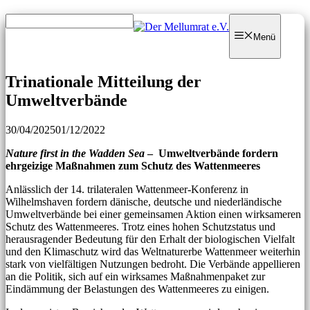
Zum
Zum
Inhalt
Inhalt
Menü
springen
springen
Trinationale Mitteilung der
Umweltverbände
30/04/2025
01/12/2022
Nature first in the Wadden Sea
– Umweltverbände fordern
ehrgeizige Maßnahmen zum Schutz des Wattenmeeres
Anlässlich der 14. trilateralen Wattenmeer-Konferenz in
Wilhelmshaven fordern dänische, deutsche und niederländische
Umweltverbände bei einer gemeinsamen Aktion einen wirksameren
Schutz des Wattenmeeres. Trotz eines hohen Schutzstatus und
herausragender Bedeutung für den Erhalt der biologischen Vielfalt
und den Klimaschutz wird das Weltnaturerbe Wattenmeer weiterhin
stark von vielfältigen Nutzungen bedroht. Die Verbände appellieren
an die Politik, sich auf ein wirksames Maßnahmenpaket zur
Eindämmung der Belastungen des Wattenmeeres zu einigen.