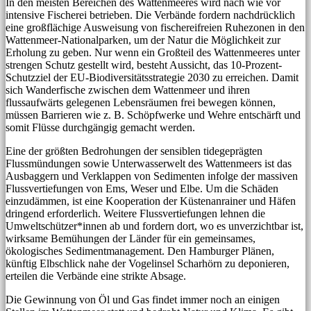
In den meisten Bereichen des Wattenmeeres wird nach wie vor
intensive Fischerei betrieben. Die Verbände fordern nachdrücklich
eine großflächige Ausweisung von fischereifreien Ruhezonen in den
Wattenmeer-Nationalparken, um der Natur die Möglichkeit zur
Erholung zu geben. Nur wenn ein Großteil des Wattenmeeres unter
strengen Schutz gestellt wird, besteht Aussicht, das 10-Prozent-
Schutzziel der EU-Biodiversitätsstrategie 2030 zu erreichen. Damit
sich Wanderfische zwischen dem Wattenmeer und ihren
flussaufwärts gelegenen Lebensräumen frei bewegen können,
müssen Barrieren wie z. B. Schöpfwerke und Wehre entschärft und
somit Flüsse durchgängig gemacht werden.
Eine der größten Bedrohungen der sensiblen tidegeprägten
Flussmündungen sowie Unterwasserwelt des Wattenmeers ist das
Ausbaggern und Verklappen von Sedimenten infolge der massiven
Flussvertiefungen von Ems, Weser und Elbe. Um die Schäden
einzudämmen, ist eine Kooperation der Küstenanrainer und Häfen
dringend erforderlich. Weitere Flussvertiefungen lehnen die
Umweltschützer*innen ab und fordern dort, wo es unverzichtbar ist,
wirksame Bemühungen der Länder für ein gemeinsames,
ökologisches Sedimentmanagement. Den Hamburger Plänen,
künftig Elbschlick nahe der Vogelinsel Scharhörn zu deponieren,
erteilen die Verbände eine strikte Absage.
Die Gewinnung von Öl und Gas findet immer noch an einigen