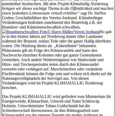
unmittelbar beobachten. Mit dem Projekt Klimahallig Norderoog
bringen wir dieses wichtige Thema in die Öffentlichkeit und machen
einen bedrohten Lebensraum virtuell erlebbar“
sagt Dr. Steffen
Gruber, Geschäftsführer des Vereins Jordsand. Klimabedingte
Veränderungen bedrohen zunehmend den Bruterfolg z.B. der
Brandsee- und Küstenseeschwalben schwalben.
So gab
es in den letzten Jahren auf Norderoog immer öfter Landunter
während der Brutzeit, sodass Teile oder die ganze Hallig überflutet
waren. Die Häufung dieses als „Kükenfluten“ bekannten
Phänomens gilt als Folge des Klimawandels und kann den
Nachwuchs einzelner Kolonien oder gar ganze Generationen
vernichten. Auch andere Wetterereignisse wie Starkwinde und
Hitze- und Trockenperioden treten durch den Klimawandel
vermehrt oder verlängert auf. Muschelsterben oder veränderte
Fischbestände können die Folge sein und wirken sich direkt auf die
Nahrungsverfügbarkeit der Seevögel aus. Von diesen
Veränderungen wird im Projekt KLIMAHALLIG Norderoog
berichtet.
Das Projekt KLIMAHALLIG wird gefördert vom Ministerium für
Energiewende, Klimaschutz, Umwelt und Natur Schleswig-
Holstein. Umweltminister Tobias Goldschmidt hat die
Schirmherrschaft übernommen, da ihm Bildungsarbeit zum
Klimawandel vor der eigenen Haustür ein großes Anliegen ist.