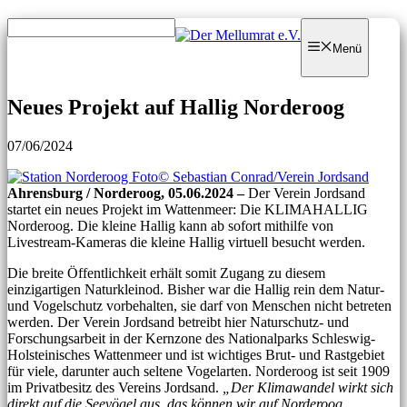
Zum
Zum
Inhalt
Inhalt
Menü
springen
springen
Neues Projekt auf Hallig Norderoog
07/06/2024
Ahrensburg / Norderoog, 05.06.2024 –
Der Verein Jordsand
startet ein neues Projekt im Wattenmeer: Die KLIMAHALLIG
Norderoog. Die kleine Hallig kann ab sofort mithilfe von
Livestream-Kameras die kleine Hallig virtuell besucht werden.
Die breite Öffentlichkeit erhält somit Zugang zu diesem
einzigartigen Naturkleinod. Bisher war die Hallig rein dem Natur-
und Vogelschutz vorbehalten, sie darf von Menschen nicht betreten
werden. Der Verein Jordsand betreibt hier Naturschutz- und
Forschungsarbeit in der Kernzone des Nationalparks Schleswig-
Holsteinisches Wattenmeer und ist wichtiges Brut- und Rastgebiet
für viele, darunter auch seltene Vogelarten. Norderoog ist seit 1909
im Privatbesitz des Vereins Jordsand.
„Der Klimawandel wirkt sich
direkt auf die Seevögel aus, das können wir auf Norderoog